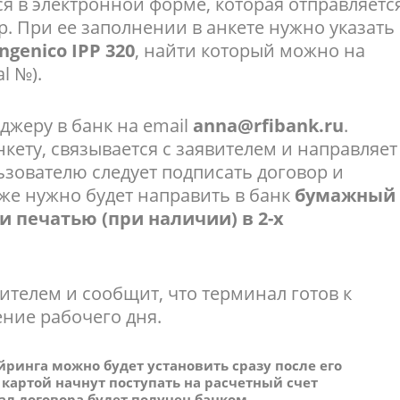
ся в электронной форме, которая отправляетс
. При ее заполнении в анкете нужно указать
genico IPP 320
, найти который можно на
l №).
джеру в банк на email
anna@rfibank.ru
.
нкету, связывается с заявителем и направляет
ьзователю следует подписать договор и
кже нужно будет направить в банк
бумажный
и печатью (при наличии) в 2-х
ителем и сообщит, что терминал готов к
ение рабочего дня.
ринга можно будет установить сразу после его
 картой начнут поступать на расчетный счет
нал договора будет получен банком.