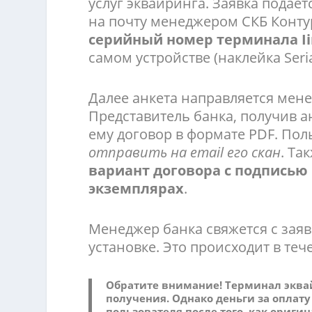
услуг эквайринга. Заявка подает
на почту менеджером СКБ Контур
серийный номер терминала Iin
самом устройстве (наклейка Seria
Далее анкета направляется мене
Представитель банка, получив а
ему договор в формате PDF. Пол
отправить на email его скан
. Та
вариант договора с подписью 
экземплярах
.
Менеджер банка свяжется с заяв
установке. Это происходит в теч
Обратите внимание! Терминал эквай
получения. Однако
деньги за оплату
пользователя после того, как ориги