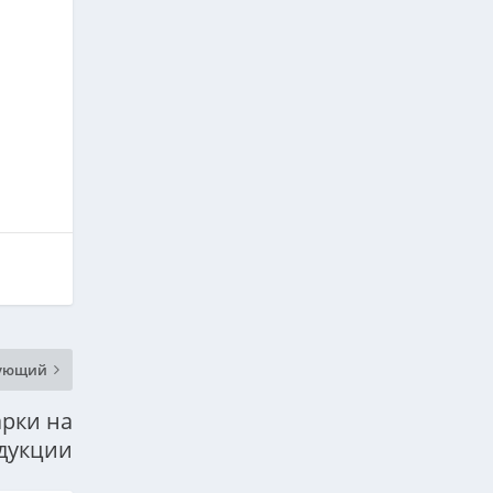
ующий
арки на
дукции