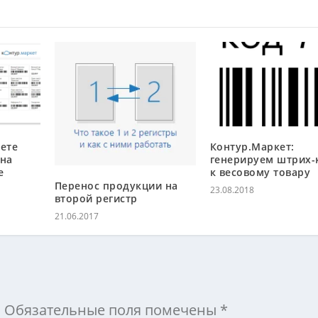
ете
Контур.Маркет:
 на
генерируем штрих-
е
к весовому товару
Перенос продукции на
23.08.2018
второй регистр
21.06.2017
.
Обязательные поля помечены
*