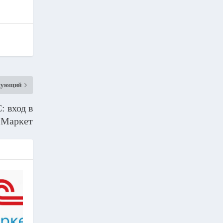
дующий
: вход в
.Маркет