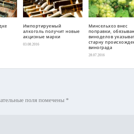
дке
Импортируемый
Минсельхоз внес
алкоголь получит новые
поправки, обязыв
акцизные марки
виноделов указыва
старну происхожде
03.08.2016
винограда
28.07.2016
зательные поля помечены
*