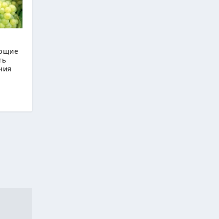
ающие
ть
ния