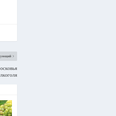
дующий
осковья
лкоголя