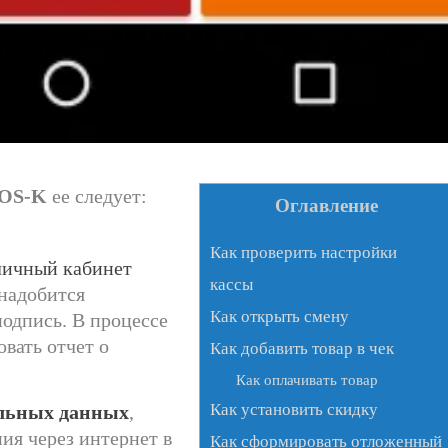
OS-K
ее следует:
Оглавление
Как проверить настройки
личный кабинет
кассы
онадобится
Как открыть смену
одпись. В процессе
вать отчет о
Как добавить товар в чек
Как оплачивать товар
Как установить скидку
альных данных
,
ния через интернет в
Как сформировать отложенный