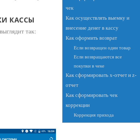
чек
КИ КАССЫ
Как осуществлять выемку и
внесение денег в кассу
выглядит так:
Как оформить возврат
Если возвращен один товар
Если возвращаются все
покупки в чеке
Как сформировать x-отчет и z-
отчет
Как сформировать чек
коррекции
Коррекция прихода