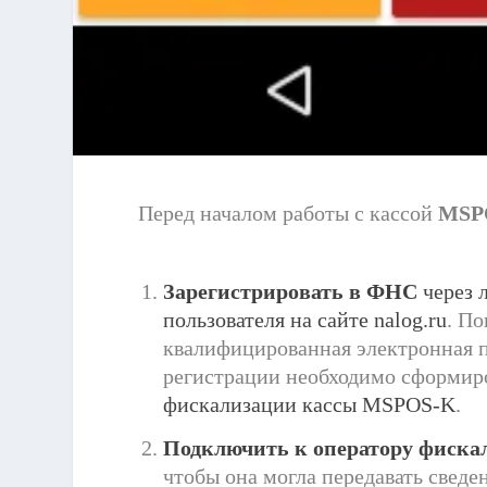
Перед началом работы с кассой
MSP
Зарегистрировать в ФНС
через 
пользователя на сайте nalog.ru
. П
квалифицированная электронная п
регистрации необходимо сформиро
фискализации кассы MSPOS-K
.
Подключить к оператору фиск
чтобы она могла передавать сведе