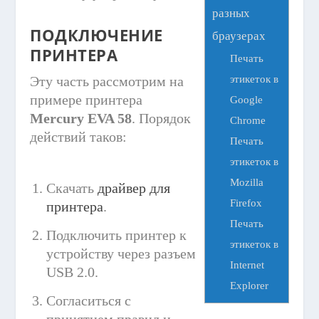
разных
ПОДКЛЮЧЕНИЕ
браузерах
ПРИНТЕРА
Печать
этикеток в
Эту часть рассмотрим на
примере принтера
Google
Mercury EVA 58
. Порядок
Chrome
действий таков:
Печать
этикеток в
Mozilla
Скачать
драйвер для
Firefox
принтера
.
Печать
Подключить принтер к
этикеток в
устройству через разъем
Internet
USB 2.0.
Explorer
Согласиться с
принятием правил и