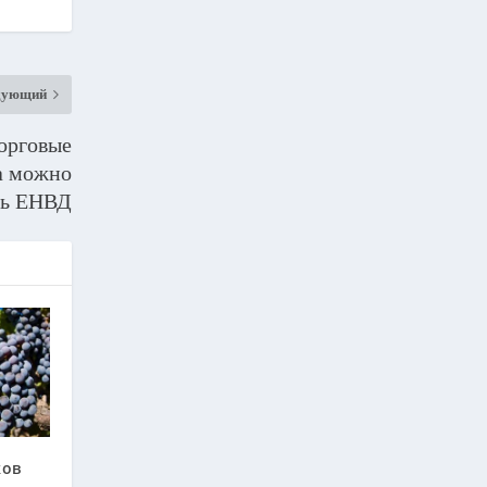
дующий
орговые
а можно
ть ЕНВД
ков