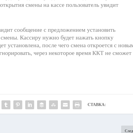
 открытия смены на кассе пользователь увидит
увидит сообщение с предложением
установить
 смены. Кассиру нужно будет нажать кнопку
дет установлен
а
, после чего
смена
откроется
с
нов
ы
гнорировать, через некоторое время
ККТ
не сможет
СТАВКА:
Сле