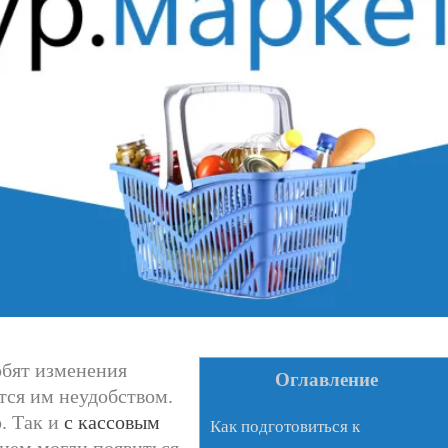
юбят изменения
Оглавление
ся им неудобством.
. Так и
с кассовым
Как подготовиться к
нем могли появиться