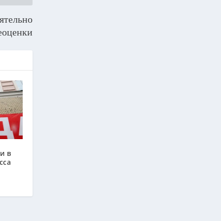
ятельно
реоценки
и в
сса