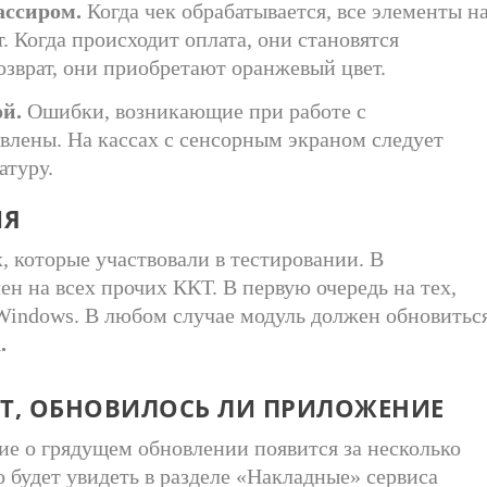
ассиром.
Когда чек обрабатывается, все элементы н
. Когда происходит оплата, они становятся
озврат, они приобретают оранжевый цвет.
й.
Ошибки, возникающие при работе с
влены. На кассах с сенсорным экраном следует
атуру.
ИЯ
, которые участвовали в тестировании. В
н на всех прочих ККТ. В первую очередь на тех,
Windows.
В любом случае модуль должен обновитьс
.
Т, ОБНОВИЛ
О
СЬ
ЛИ
ПРИЛОЖЕНИЕ
е о грядущем обновлении появится за несколько
 будет увидеть в разделе «
Н
акладные»
сервиса