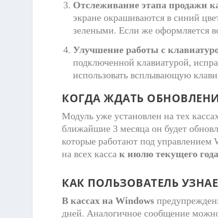
Отслеживание этапа продажи к
экране окрашиваются в синий цвет
зелеными. Если же оформляется в
Улучшение работы с клавиатуро
подключенной клавиатурой, испра
использовать всплывающую клави
КОГДА ЖДАТЬ ОБНОВЛЕН
Модуль уже установлен на тех кассах
ближайшие 3 месяца он будет обновле
которые работают под управлением
на всех касса
к июлю текущего года
КАК ПОЛЬЗОВАТ
ЕЛЬ У
ЗНАЕ
В кассах
на Windows
предупреждени
дней. Аналогичн
ое
сообщение
м
ожно