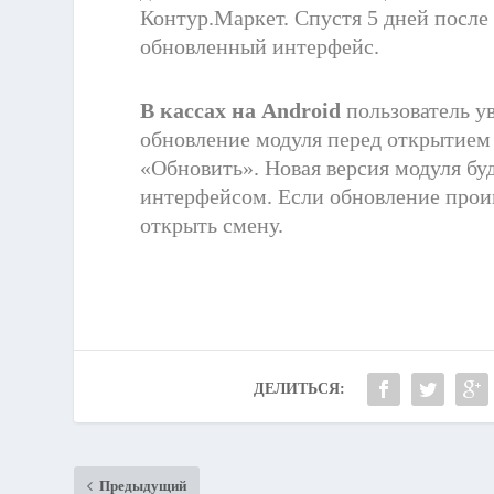
К
онтур.Маркет. Спустя 5 дней после
обновленный интерфейс.
В кассах на
Android
пользователь 
обновление
м
одуля перед открытием
«
О
бновить». Новая версия модуля бу
интерфей
сом
.
Е
сли обновление прои
открыть смену.
ДЕЛИТЬСЯ:
Предыдущий