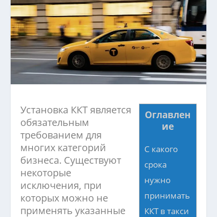
Установка ККТ является
Оглавлен
обязательным
ие
требованием для
многих категорий
С какого
бизнеса. Существуют
срока
некоторые
нужно
исключения, при
принимать
которых можно не
применять указанные
ККТ в такси