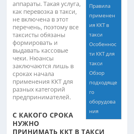
аппараты. Такая услуга,
Правила
как перевозка в такси,
применен
не включена в этот
ия ККТ в
перечень, поэтому все
таксисты обязаны
такси
формировать и
Особеннос
выдавать кассовые
ти ККТ для
чеки. Нюансы
такси
заключаются лишь в
Обзор
сроках начала
применения ККТ для
подходяще
разных категорий
го
предпринимателей.
оборудова
ния
С КАКОГО СРОКА
НУЖНО
ПРИНИМАТЬ ККТ В ТАКСИ