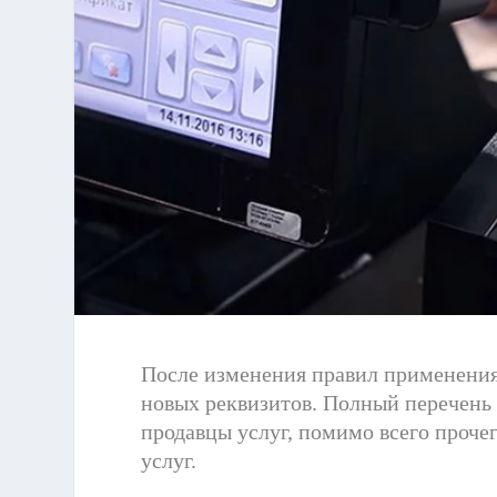
После изменения правил применения
новых реквизитов. Полный перечень д
продавцы услуг, помимо всего проче
услуг.