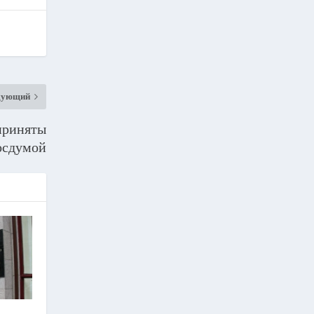
дующий
приняты
осдумой