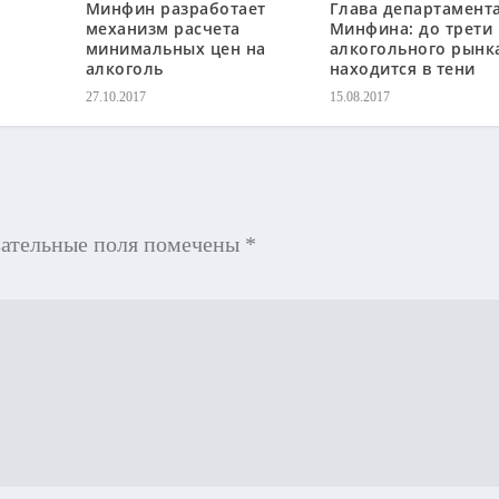
Минфин разработает
Глава департамент
механизм расчета
Минфина: до трети
минимальных цен на
алкогольного рынк
алкоголь
находится в тени
27.10.2017
15.08.2017
зательные поля помечены
*