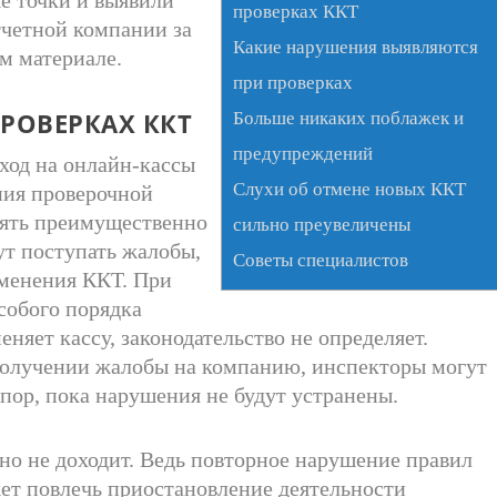
проверках ККТ
тчетной компании за
Какие нарушения выявляются
ем материале.
при проверках
РОВЕРКАХ ККТ
Больше никаких поблажек и
предупреждений
еход на онлайн-кассы
Слухи об отмене новых ККТ
ния проверочной
рять преимущественно
сильно преувеличены
ут поступать жалобы,
Советы специалистов
менения ККТ. При
особого порядка
еняет кассу, законодательство не определяет.
 получении жалобы на компанию, инспекторы могут
 пор, пока нарушения не будут устранены.
чно не доходит. Ведь повторное нарушение правил
ет повлечь приостановление деятельности