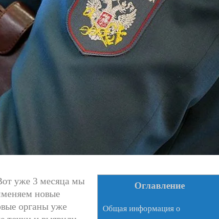
Вот уже 3 месяца мы
Оглавление
именяем новые
овые органы уже
Общая информация о
е точки и выявили