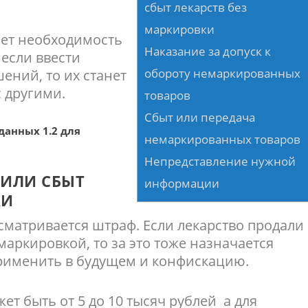
сбыт лекарств без
маркировки
яет необходимость
Наказание за допуск к
 если ввести
обороту немаркированных
ений, то их станет
с другими.
товаров
Сбыт или передача
анных 1.2 для
немаркированных товаров
Непредставление нужной
 ИЛИ СБЫТ
информации
КИ
сматривается штраф. Если лекарство продали
аркировкой, то за это тоже назначается
рименить в будущем и конфискацию.
т быть от 5 до 10 тысяч рублей а для