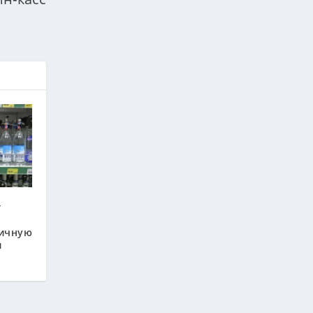
т
ичную
и