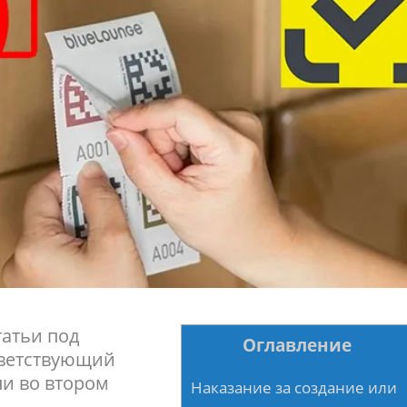
татьи под
Оглавление
ответствующий
ли во втором
Наказание за создание или