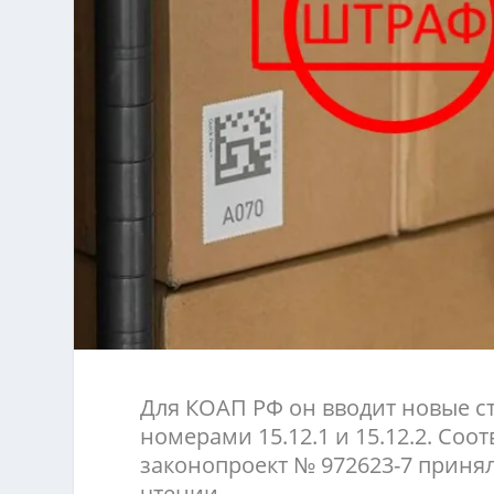
Для КОАП РФ он вводит новые с
номерами 15.12.1 и 15.12.2. Со
законопроект № 972623-7 приня
чтении.