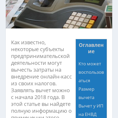
Как известно,
Оглавлен
некоторые субъекты
ие
предпринимательской
деятельности могут
Кто может
вычесть затраты на
воспользов
внедрение онлайн-касс
аться
из своих налогов.
Размер
Заявлять вычет можно
с начала 2018 года. В
вычета
этой статье вы найдете
Вычет у ИП
полную информацию о
на ЕНВД
применении этого