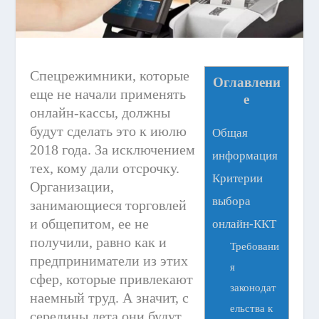
Спецрежимники, которые
Оглавлени
еще не начали применять
е
онлайн-кассы, должны
будут сделать это к июлю
Общая
2018 года. За исключением
информация
тех, кому дали отсрочку.
Критерии
Организации,
выбора
занимающиеся торговлей
и общепитом, ее не
онлайн-ККТ
получили, равно как и
Требовани
предприниматели из этих
я
сфер, которые привлекают
законодат
наемный труд. А значит, с
ельства к
середины лета они будут