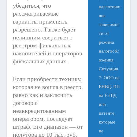
убедиться, что
населению
рассматриваемые
вне
варианты применять
зависимос
разрешено. Также будет
ти от
нелишним свериться с
режима
реестром фискальных
налогообл
накопителей и операторов
ожения
фискальных данных.
Ситуация
7: ООО на
Если приобрести технику,
которая не вошла в реестр,
ЕНВД, ИП
равно как и заключить
на ЕНВД
договор с
или
неаккредитованным
патенте,
оператором, последует
которые
штраф. Его диапазон — от
не
полутора до 10 тыс. руб.