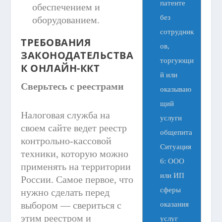
патенте
обеспечением и
без
оборудованием.
сотрудник
ТРЕБОВАНИЯ
ов,
ЗАКОНОДАТЕЛЬСТВА
торгующи
К ОНЛАЙН-ККТ
й или
Сверьтесь с реестрами
оказываю
щий
Налоговая служба на
услуги
своем сайте ведет реестр
общепита
контрольно-кассовой
Ситуация
техники, которую можно
6: ООО
применять на территории
или ИП
России. Самое первое, что
сферы
нужно сделать перед
выбором — свериться с
оказания
этим реестром и
услуг