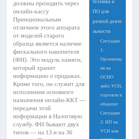
техника и
должны проходить через
онлайн-кассу
ПО для
Принципиальным
разной деяте
отличием этого аппарата
льности
от моделей старого
Ситуация
образца является наличие
1:
фискального накопителя
(ФН). Это модуль памяти,
Организац
который хранит
ия на
информацию о продажах.
ОСНО
Кроме того, он служит для
либо УСН,
исполнения основного
торговля и
назначения онлайн-ККТ —
общепит
передачи этой
Ситуация
информации в Налоговую
2: ИП на
службу. ФН бывают двух
УСН или
типов — на 13 и на 36