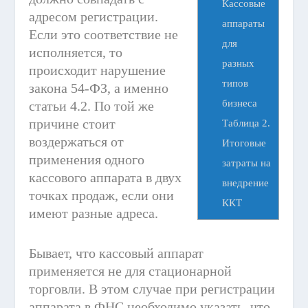
Кассовые
адресом регистрации.
аппараты
Если это соответствие не
для
исполняется, то
разных
происходит нарушение
типов
закона 54-ФЗ, а именно
бизнеса
статьи 4.2. По той же
причине стоит
Таблица 2.
воздержаться от
Итоговые
применения одного
затраты на
кассового аппарата в двух
внедрение
точках продаж, если они
ККТ
имеют разные адреса.
Бывает, что кассовый аппарат
применяется не для стационарной
торговли. В этом случае при регистрации
аппарата в ФНС необходимо указать, что