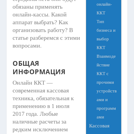
онлайн-
обязаны применять
ККТ
онлайн-кассы. Какой
аппарат выбрать? Как
Тип
организовать работу? В
бизнеса и
статье разберемся с этими
выбор
вопросами.
ККТ
Взаимоде
ОБЩАЯ
йствие
ИНФОРМАЦИЯ
ККТ с
Онлайн ККТ —
прочими
современная кассовая
устройств
техника, обязательная к
ами и
применению в 1 июля
программ
2017 года. Любые
ами
наличные расчеты за
Кассовая
редким исключением