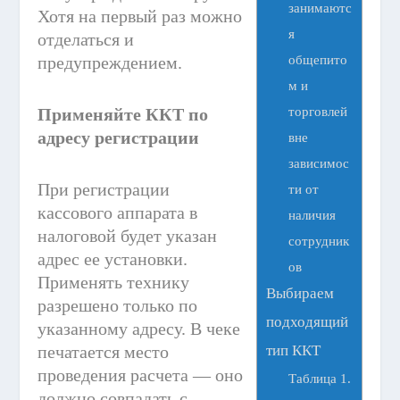
занимаютс
Хотя на первый раз можно
я
отделаться и
общепито
предупреждением.
м и
торговлей
Применяйте ККТ по
адресу регистрации
вне
зависимос
При регистрации
ти от
кассового аппарата в
наличия
налоговой будет указан
сотрудник
адрес ее установки.
ов
Применять технику
Выбираем
разрешено только по
подходящий
указанному адресу. В чеке
печатается место
тип ККТ
проведения расчета — оно
Таблица 1.
должно совпадать с