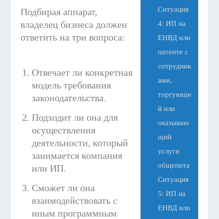
Ситуация
Подбирая аппарат,
владелец бизнеса должен
4: ИП на
ответить на три вопроса:
ЕНВД или
патенте с
сотрудник
Отвечает ли конкретная
ами,
модель требования
торгующи
законодательства.
й или
Подходит ли она для
оказываю
осуществления
щий
деятельности, который
услуги
занимается компания
общепита
или ИП.
Ситуация
Сможет ли она
5: ИП на
взаимодействовать с
ЕНВД или
иным программным