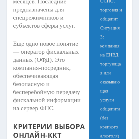
месяцев. Последние
ОСНО,
предназначены для
торговля и
спецрежимников и
общепит
субъектов сферы услуг.
Ситуация
3:
Еще одно новое понятие
компания
— оператор фискальных
на ЕНВД,
данных (ОФД). Это
торгующа
компания-посредник,
я или
обеспечивающая
оказываю
безопасную и
щая
бесперебойную передачу
фискальной информации
услуги
на сервер ФНС.
общепита
(без
КРИТЕРИИ ВЫБОРА
крепкого
ОНЛАЙН-ККТ
алкоголя)