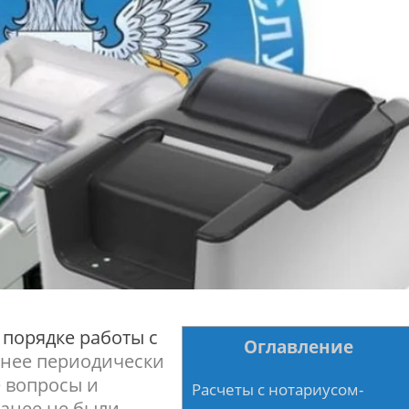
 порядке работы с
Оглавление
енее периодически
 вопросы и
Расчеты с нотариусом-
ранее не были