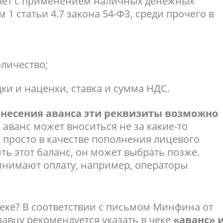
асчет с применением наличных денежных
м 1 статьи 4.7 закона 54-ФЗ, среди прочего в
оличество;
дки и наценки, ставка и сумма НДС.
внесения аванса эти реквизиты возможно
ь аванс может вноситься не за какие-то
а просто в качестве пополнения лицевого
ить этот баланс, он может выбрать позже.
инимают оплату, например, операторы
 чеке? В соответствии с письмом Минфина от
одавцу рекомендуется указать в чеке
«аванс» 