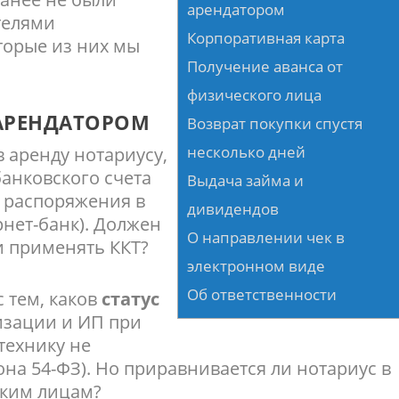
арендатором
телями
Корпоративная карта
торые из них мы
Получение аванса от
физического лица
-АРЕНДАТОРОМ
Возврат покупки спустя
несколько дней
 аренду нотариусу,
банковского счета
Выдача займа и
 распоряжения в
дивидендов
нет-банк). Должен
О направлении чек в
и применять ККТ?
электронном виде
Об ответственности
 тем, каков
статус
низации и ИП при
технику не
она 54-ФЗ). Но приравнивается ли нотариус в
ским лицам?