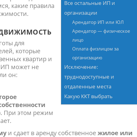
Все остальные ИП и
мся, какие правила
организации
ижимости.
Арендатор ИП или ЮЛ
ЕДВИЖИМОСТЬ
Арендатор — физическое
лицо
готы для
Оплата физлицом за
лей, которые
организацию
венных квартир и
 ИП может не
Исключение:
ли он:
труднодоступные и
отдаленные места
торое
Какую ККТ выбрать
собственности
З). При этом режим
ает.
му
и сдает в аренду собственное
жилое или