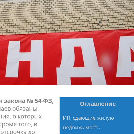
и
закона № 54-ФЗ
,
Оглавление
чаев обязаны
ния, о которых
ИП, сдающие жилую
Кроме того, в
недвижимость
отсрочка до