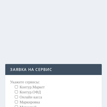
ФИСКАЛЬНЫЙ НАКОПИТЕЛЬ НОВОГО
ПОКОЛЕНИЯ
20 Окт 2020
|
ФНС внесла в реестр накопителей новую версию –
ФН-1.1М, которая поддерживает все имеющиеся
форматы фискальных документов, включая ФФД 1.2
Читать далее
ЗАЯВКА НА СЕРВИС
Укажите сервисы:
Контур.Маркет
Контур.ОФД
Онлайн касса
Маркировка