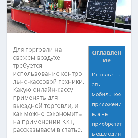
Для торговли на
Оглавлен
свежем воздухе
ие
требуется
использование
контро
Использов
льно-кассовой техники
.
ать
Какую онлайн-кассу
мобильное
применять для
приложени
выездной торговли, и
как можно сэкономить
е, а не
на применении ККТ,
приобретат
рассказываем в статье.
ь ещё один