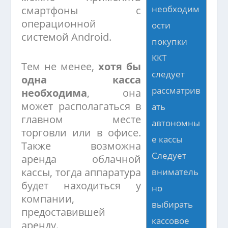
необходим
смартфоны с
операционной
ости
системой Android.
покупки
ККТ
Тем не менее,
хотя бы
следует
одна касса
рассматрив
необходима
, она
может располагаться в
ать
главном месте
автономны
торговли или в офисе.
е кассы
Также возможна
Следует
аренда облачной
кассы, тогда аппаратура
вниматель
будет находиться у
но
компании,
выбирать
предоставившей
кассовое
аренду.